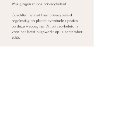
Wijzigingen in ons privacybeleid
CoachBar herziet haar privacybeleid
regelmatig en plaatst eventuele updates
op deze webpagina. Dit privacybeleid is
voor het laatst bijgewerkt op 14 september
2025.
Hoe u contact met ons kunt opnemen
Heeft u vragen over het privacybeleid van
CoachBar, de gegevens die wij van u
bewaren, of wilt u gebruikmaken van een
van uw gegevensbeschermingsrechten?
Neem dan gerust contact met ons op.
E-mail:
info@coachbar.online
Contact
Voornaam
*