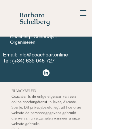
Barbara
Schelberg
Coaching - Onderwijs -
Organiseren
Email:
info@coachbar.online
Tel: (+34)
635 048 727
PRIVACYBELEID
CoachBar is de enige eigenaar van een
online coachingdienst in Jávea, Alicante,
Spanje. Dit privacybeleid legt uit hoe onze
website de persoonsgegevens gebruikt
die we van u verzamelen wanneer u onze
website gebruikt.